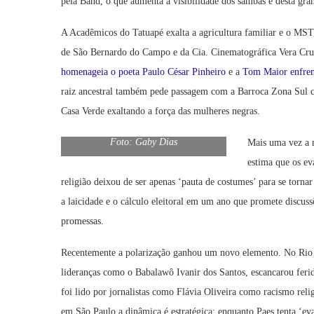
pela Band, o que aumenta a visibilidade dos sambas e desta gran
A Acadêmicos do Tatuapé exalta a agricultura familiar e o MST,
de São Bernardo do Campo e da Cia. Cinematográfica Vera Cruz.
homenageia o poeta Paulo César Pinheiro
e a
Tom Maior enfrent
raiz ancestral também pede passagem com a Barroca Zona Sul
Casa Verde exaltando a força das mulheres negras.
Foto: Gaby Dias
Mais uma vez a n
estima que os ev
religião deixou de ser apenas ‘pauta de costumes’ para se torna
a laicidade e o cálculo eleitoral em um ano que promete discuss
promessas.
Recentemente a polarização ganhou um novo elemento. No Rio d
lideranças como o Babalawô Ivanir dos Santos, escancarou ferid
foi lido por jornalistas como Flávia Oliveira como racismo reli
em São Paulo a dinâmica é estratégica: enquanto Paes tenta ‘evan