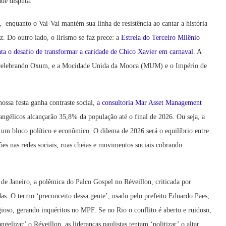
de disputa.
 enquanto o Vai-Vai mantém sua linha de resistência ao cantar a história
 Do outro lado, o lirismo se faz prece: a
Estrela do Terceiro Milênio
a o desafio de transformar a caridade de Chico Xavier em carnaval.
A
 celebrando Oxum, e a Mocidade Unida da Mooca (MUM) e o Império de
ossa festa ganha contraste social,
a consultoria Mar Asset Management
angélicos alcançarão 35,8% da população até o final de 2026. Ou seja, a
r um bloco político e econômico. O dilema de 2026 será o equilíbrio entre
ões nas redes sociais, ruas cheias e movimentos sociais cobrando
e Janeiro, a polêmica do Palco Gospel no Réveillon, criticada por
as. O termo ‘preconceito dessa gente’, usado pelo prefeito Eduardo Paes,
gioso, gerando inquéritos no MPF. Se no Rio o conflito é aberto e ruidoso,
gelizar’ o Réveillon, as lideranças paulistas tentam ‘politizar’ o altar