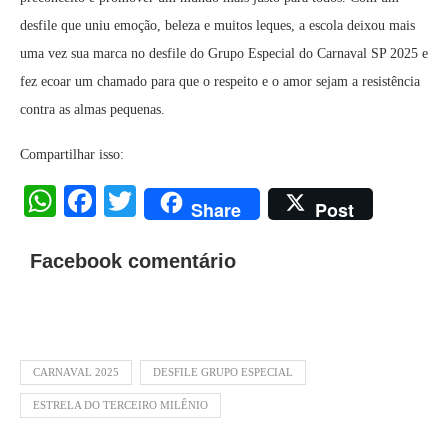
desfile que uniu emoção, beleza e muitos leques, a escola deixou mais
uma vez sua marca no desfile do Grupo Especial do Carnaval SP 2025 e
fez ecoar um chamado para que o respeito e o amor sejam a resistência
contra as almas pequenas.
Compartilhar isso:
WhatsApp
Facebook
Twitter
Share
Post
Facebook comentário
CARNAVAL 2025
DESFILE GRUPO ESPECIAL
ESTRELA DO TERCEIRO MILÊNIO