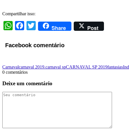
Compartilhar isso:
WhatsApp
Facebook
Twitter
Share
Post
Facebook comentário
Carnaval
carnaval 2019.
carnaval sp
CARNAVAL SP 2019
fantasias
Ind
0 comentários
Deixe um comentário