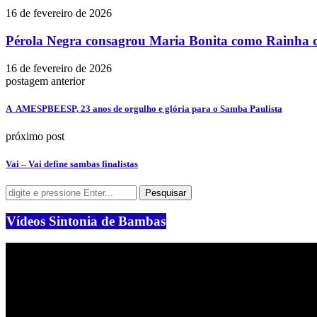
16 de fevereiro de 2026
Pérola Negra consagrou Maria Bonita como Rainha d
16 de fevereiro de 2026
postagem anterior
A AMESPBEESP, 23 anos de orgulho e glória para o Samba Paulista
próximo post
Vai – Vai define sambas finalistas
Vídeos Sintonia de Bambas