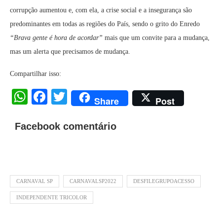
corrupção aumentou e, com ela, a crise social e a insegurança são
predominantes em todas as regiões do País, sendo o grito do Enredo
“Brava gente é hora de acordar”
mais que um convite para a mudança,
mas um alerta que precisamos de mudança.
Compartilhar isso:
WhatsApp
Facebook
Twitter
Share
Post
Facebook comentário
CARNAVAL SP
CARNAVALSP2022
DESFILEGRUPOACESSO
INDEPENDENTE TRICOLOR