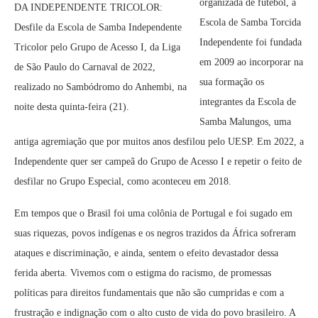
organizada de futebol, a
DA INDEPENDENTE TRICOLOR:
Escola de Samba Torcida
Desfile da Escola de Samba Independente
Independente foi fundada
Tricolor pelo Grupo de Acesso I, da Liga
em 2009 ao incorporar na
de São Paulo do Carnaval de 2022,
sua formação os
realizado no Sambódromo do Anhembi, na
integrantes da Escola de
noite desta quinta-feira (21).
Samba Malungos, uma
antiga agremiação que por muitos anos desfilou pelo UESP. Em 2022, a
Independente quer ser campeã do Grupo de Acesso I e repetir o feito de
desfilar no Grupo Especial, como aconteceu em 2018.
Em tempos que o Brasil foi uma colônia de Portugal e foi sugado em
suas riquezas, povos indígenas e os negros trazidos da África sofreram
ataques e discriminação, e ainda, sentem o efeito devastador dessa
ferida aberta. Vivemos com o estigma do racismo, de promessas
políticas para direitos fundamentais que não são cumpridas e com a
frustração e indignação com o alto custo de vida do povo brasileiro. A