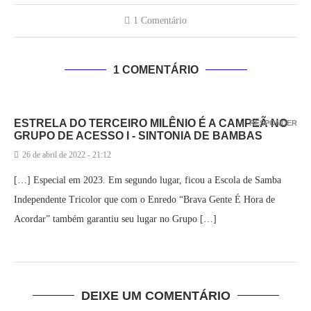
1 Comentário
1 COMENTÁRIO
ESTRELA DO TERCEIRO MILÊNIO É A CAMPEÃ NO
RESPONDER
GRUPO DE ACESSO I - SINTONIA DE BAMBAS
26 de abril de 2022 - 21:12
[…] Especial em 2023. Em segundo lugar, ficou a Escola de Samba
Independente Tricolor que com o Enredo “Brava Gente É Hora de
Acordar” também garantiu seu lugar no Grupo […]
DEIXE UM COMENTÁRIO