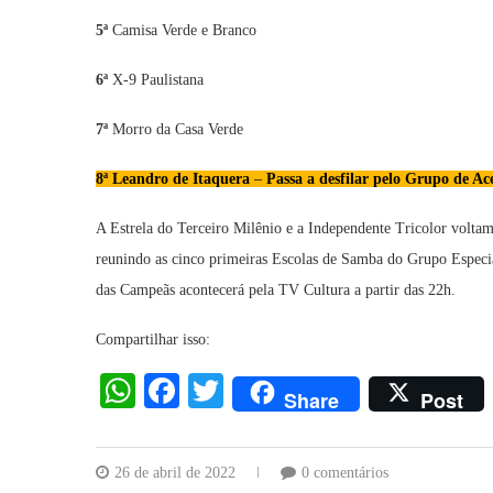
5ª
Camisa Verde e Branco
6ª
X-9 Paulistana
7ª
Morro da Casa Verde
8ª
Leandro de Itaquera
–
Passa a desfilar pelo Grupo de Ac
A Estrela do Terceiro Milênio e a Independente Tricolor volta
reunindo as cinco primeiras Escolas de Samba do Grupo Especial
das Campeãs acontecerá pela TV Cultura a partir das 22h.
Compartilhar isso:
WhatsApp
Facebook
Twitter
Share
Post
26 de abril de 2022
0 comentários