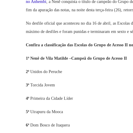
no Anhembi
, a Nenê conquista o título de campeão do Grupo d
fim da apuração das notas, na noite desta terça-feira (26), ret
No desfile oficial que aconteceu no dia 16 de abril, as Escol
máximo de desfiles e foram punidas e terminaram em sexto e sé
Confira a classificação das Escolas do Grupo de Acesso II 
1ª Nenê de Vila Matilde –Campeã do Grupo de Acesso II
2ª
Unidos do Peruche
3ª
Torcida Jovem
4ª
Primeira da Cidade Líder
5ª
Uirapuru da Mooca
6ª
Dom Bosco de Itaquera