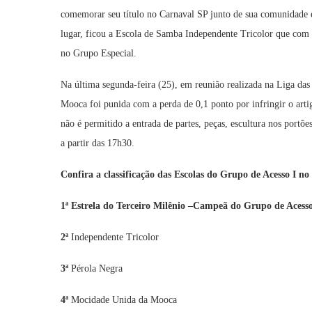
comemorar seu título no Carnaval SP junto de sua comunidade 
lugar, ficou a Escola de Samba Independente Tricolor que co
no Grupo Especial.
Na última segunda-feira (25), em reunião realizada na Liga d
Mooca foi punida com a perda de 0,1 ponto por infringir o artig
não é permitido a entrada de partes, peças, escultura nos portõ
a partir das 17h30.
Confira a classificação das Escolas do Grupo de Acesso I n
1ª Estrela do Terceiro Milênio –Campeã do Grupo de Acesso
2ª
Independente Tricolor
3ª
Pérola Negra
4ª
Mocidade Unida da Mooca