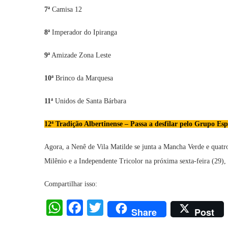
7ª
Camisa 12
8ª
Imperador do Ipiranga
9ª
Amizade Zona Leste
10ª
Brinco da Marquesa
11ª
Unidos de Santa Bárbara
12ª Tradição Albertinense – Passa a desfilar pelo Grupo Es
Agora, a Nenê de Vila Matilde se junta a Mancha Verde e quatr
Milênio e a Independente Tricolor na próxima sexta-feira (29),
Compartilhar isso:
WhatsApp
Facebook
Twitter
Share
Post