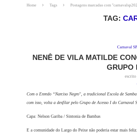
Home
Tags
Postagens marcadas com "carnavalsp20
TAG:
CA
Carnaval S
NENÊ DE VILA MATILDE CO
GRUPO 
escrit
Com o Enredo “Narciso Negro
“
, a tradicional Escola de Samba
com isso, volta a desfilar pelo Grupo de Acesso I do Carnaval
Capa: Nelson Gariba / Sintonia de Bambas
E a comunidade do Largo do Peixe não poderia estar mais fel