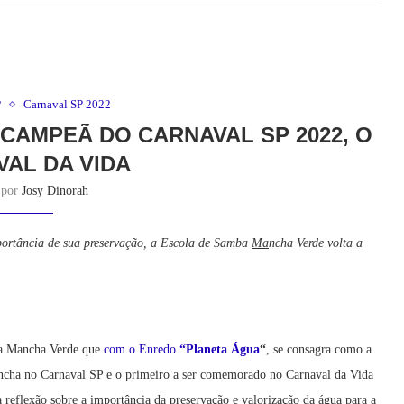
P
Carnaval SP 2022
CAMPEÃ DO CARNAVAL SP 2022, O
AL DA VIDA
o por
Josy Dinorah
portância de sua preservação, a Escola de Samba
Ma
ncha Verde volta a
mba Mancha Verde que
com o Enredo
“Planeta Água
“
, se consagra como a
ncha no Carnaval SP e o primeiro a ser comemorado no Carnaval da Vida
eflexão sobre a importância da preservação e valorização da água para a