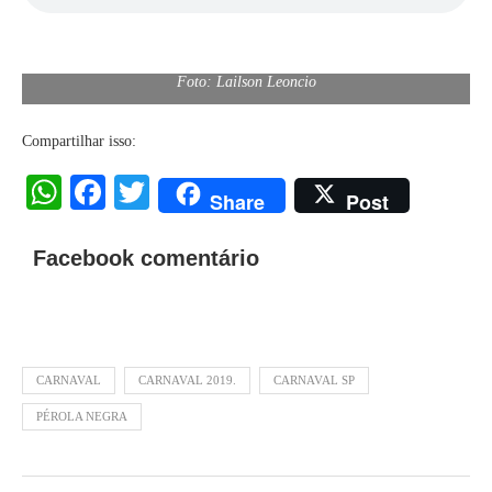
Foto: Lailson Leoncio
Compartilhar isso:
WhatsApp
Facebook
Twitter
Share
Post
Facebook comentário
CARNAVAL
CARNAVAL 2019.
CARNAVAL SP
PÉROLA NEGRA