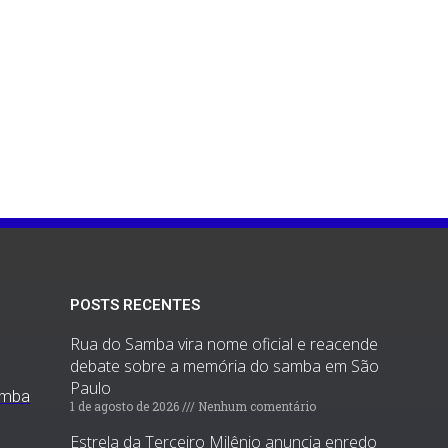
POSTS RECENTES
Rua do Samba vira nome oficial e reacende
debate sobre a memória do samba em São
Paulo
amba
1 de agosto de 2026
Nenhum comentário
Estrela da Terceiro Milênio anuncia enredo