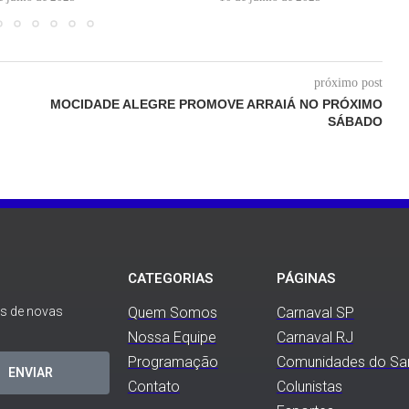
próximo post
MOCIDADE ALEGRE PROMOVE ARRAIÁ NO PRÓXIMO
SÁBADO
CATEGORIAS
PÁGINAS
es de novas
Quem Somos
Carnaval SP
Nossa Equipe
Carnaval RJ
Programação
Comunidades do S
ENVIAR
Contato
Colunistas