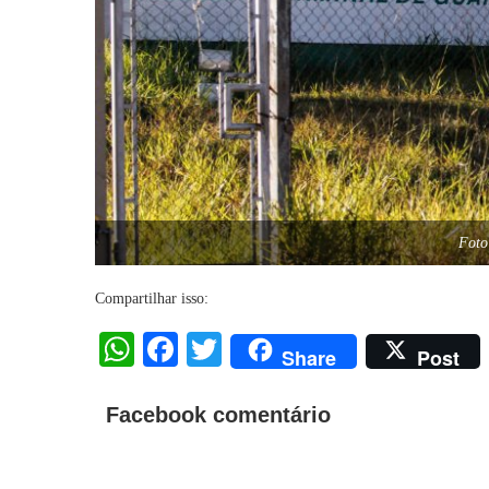
Foto
Compartilhar isso:
WhatsApp
Facebook
Twitter
Share
Post
Facebook comentário