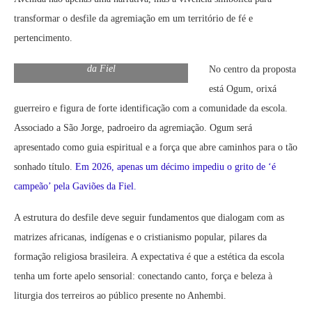
transformar o desfile da agremiação em um território de fé e
pertencimento.
Logo Oficial Enredo 2027 da Gaviões
da Fiel
No centro da proposta
está Ogum, orixá
guerreiro e figura de forte identificação com a comunidade da escola.
Associado a São Jorge, padroeiro da agremiação. Ogum será
apresentado como guia espiritual e a força que abre caminhos para o tão
sonhado título.
Em 2026, apenas um décimo impediu o grito de ‘é
campeão’ pela Gaviões da Fiel.
A estrutura do desfile deve seguir fundamentos que dialogam com as
matrizes africanas, indígenas e o cristianismo popular, pilares da
formação religiosa brasileira. A expectativa é que a estética da escola
tenha um forte apelo sensorial: conectando canto, força e beleza à
liturgia dos terreiros ao público presente no Anhembi.