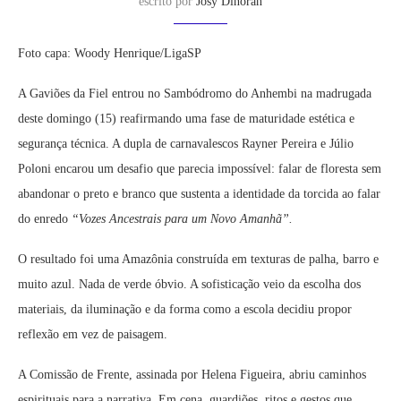
escrito por
Josy Dinorah
Foto capa: Woody Henrique/LigaSP
A Gaviões da Fiel entrou no Sambódromo do Anhembi na madrugada
deste domingo (15) reafirmando uma fase de maturidade estética e
segurança técnica. A dupla de carnavalescos Rayner Pereira e Júlio
Poloni encarou um desafio que parecia impossível: falar de floresta sem
abandonar o preto e branco que sustenta a identidade da torcida ao falar
do enredo
“Vozes Ancestrais para um Novo Amanhã”.
O resultado foi uma Amazônia construída em texturas de palha, barro e
muito azul. Nada de verde óbvio. A sofisticação veio da escolha dos
materiais, da iluminação e da forma como a escola decidiu propor
reflexão em vez de paisagem.
A Comissão de Frente, assinada por Helena Figueira, abriu caminhos
espirituais para a narrativa. Em cena, guardiões, ritos e gestos que