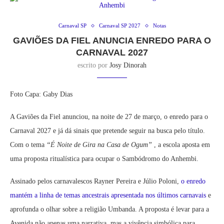
Carnaval SP
Carnaval SP 2027
Notas
GAVIÕES DA FIEL ANUNCIA ENREDO PARA O
CARNAVAL 2027
escrito por
Josy Dinorah
Foto Capa: Gaby Dias
A Gaviões da Fiel anunciou, na noite de 27 de março, o enredo para o
Carnaval 2027 e já dá sinais que pretende seguir na busca pelo título.
Com o tema
“É Noite de Gira na Casa de Ogum”
, a escola aposta em
uma proposta ritualística para ocupar o Sambódromo do Anhembi.
Assinado pelos carnavalescos Rayner Pereira e Júlio Poloni,
o enredo
mantém a linha de temas ancestrais apresentada nos últimos carnavais
e
aprofunda o olhar sobre a religião Umbanda. A proposta é levar para a
Avenida não apenas uma narrativa, mas a vivência simbólica para