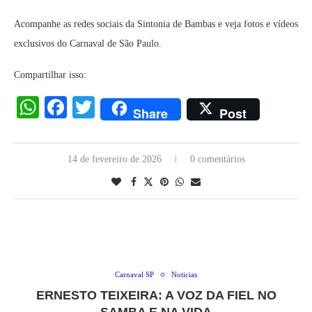
Acompanhe as redes sociais da Sintonia de Bambas e veja fotos e vídeos
exclusivos do Carnaval de São Paulo.
Compartilhar isso:
WhatsApp
Facebook
Twitter
Share
Post
14 de fevereiro de 2026
0 comentários
Carnaval SP
Noticias
ERNESTO TEIXEIRA: A VOZ DA FIEL NO