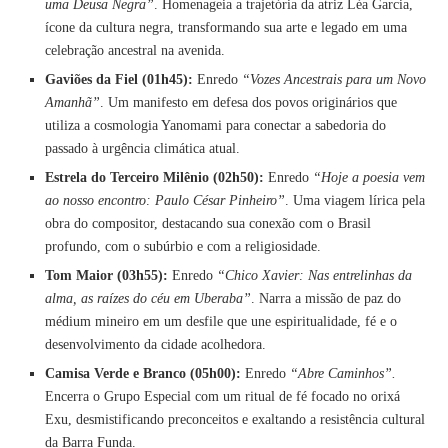
uma Deusa Negra”
. Homenageia a trajetória da atriz Léa Garcia,
ícone da cultura negra, transformando sua arte e legado em uma
celebração ancestral na avenida.
Gaviões da Fiel (01h45):
Enredo
“Vozes Ancestrais para um Novo
Amanhã”
. Um manifesto em defesa dos povos originários que
utiliza a cosmologia Yanomami para conectar a sabedoria do
passado à urgência climática atual.
Estrela do Terceiro Milênio (02h50):
Enredo
“Hoje a poesia vem
ao nosso encontro: Paulo César Pinheiro”
. Uma viagem lírica pela
obra do compositor, destacando sua conexão com o Brasil
profundo, com o subúrbio e com a religiosidade.
Tom Maior (03h55):
Enredo
“Chico Xavier: Nas entrelinhas da
alma, as raízes do céu em Uberaba”
. Narra a missão de paz do
médium mineiro em um desfile que une espiritualidade, fé e o
desenvolvimento da cidade acolhedora.
Camisa Verde e Branco (05h00):
Enredo
“Abre Caminhos”.
Encerra o Grupo Especial com um ritual de fé focado no orixá
Exu, desmistificando preconceitos e exaltando a resistência cultural
da Barra Funda.