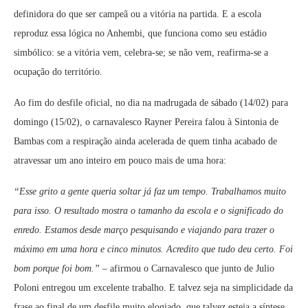
definidora do que ser campeã ou a vitória na partida. E a escola
reproduz essa lógica no Anhembi, que funciona como seu estádio
simbólico: se a vitória vem, celebra-se; se não vem, reafirma-se a
ocupação do território.
Ao fim do desfile oficial, no dia na madrugada de sábado (14/02) para
domingo (15/02), o carnavalesco Rayner Pereira falou à Sintonia de
Bambas com a respiração ainda acelerada de quem tinha acabado de
atravessar um ano inteiro em pouco mais de uma hora:
“Esse grito a gente queria soltar já faz um tempo. Trabalhamos muito
para isso. O resultado mostra o tamanho da escola e o significado do
enredo. Estamos desde março pesquisando e viajando para trazer o
máximo em uma hora e cinco minutos. Acredito que tudo deu certo. Foi
bom porque foi bom.”
– afirmou o Carnavalesco que junto de Julio
Poloni entregou um excelente trabalho.
E talvez seja na simplicidade da
frase ao final de um desfile muito elogiado, que talvez esteja a síntese