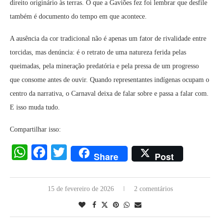
direito originário às terras.
O que a Gaviões fez foi lembrar que desfile
também é documento do tempo em que acontece.
A ausência da cor tradicional não é apenas um fator de rivalidade entre
torcidas, mas denúncia: é o retrato de uma natureza ferida pelas
queimadas, pela mineração predatória e pela pressa de um progresso
que consome antes de ouvir.
Quando representantes indígenas ocupam o
centro da narrativa, o Carnaval deixa de falar sobre e passa a falar com.
E isso muda tudo.
Compartilhar isso:
WhatsApp
Facebook
Twitter
Share
Post
15 de fevereiro de 2026
2 comentários