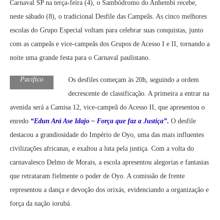
Carnaval SP na terça-feira (4), o Sambódromo do Anhembi recebe,
neste sábado (8), o tradicional Desfile das Campeãs. As cinco melhores
escolas do Grupo Especial voltam para celebrar suas conquistas, junto
com as campeãs e vice-campeãs dos Grupos de Acesso I e II, tornando a
noite uma grande festa para o Carnaval paulistano.
Foto:Dayse
Pacifico
Os desfiles começam às 20h, seguindo a ordem
decrescente de classificação. A primeira a entrar na
avenida será a Camisa 12, vice-campeã do Acesso II, que apresentou o
enredo
“Edun Ará Ase Idajo – Força que faz a Justiça”
.
O desfile
destacou a grandiosidade do Império de Oyo, uma das mais influentes
civilizações africanas, e exaltou a luta pela justiça. Com a volta do
carnavalesco Delmo de Morais, a escola apresentou alegorias e fantasias
que retrataram fielmente o poder de Oyo. A comissão de frente
representou a dança e devoção dos orixás, evidenciando a organização e
força da nação iorubá.
Foto:Dayse