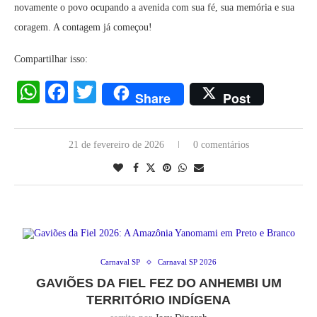
novamente o povo ocupando a avenida com sua fé, sua memória e sua
coragem. A contagem já começou!
Compartilhar isso:
WhatsApp
Facebook
Twitter
Share
Post
21 de fevereiro de 2026
0 comentários
Carnaval SP
Carnaval SP 2026
GAVIÕES DA FIEL FEZ DO ANHEMBI UM
TERRITÓRIO INDÍGENA