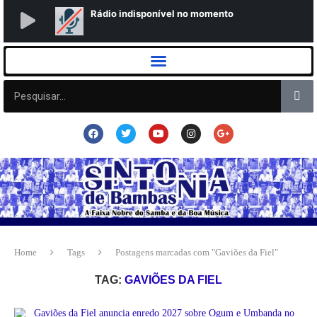
Home
Tags
Postagens marcadas com "Gaviões da Fiel"
TAG:
GAVIÕES DA FIEL