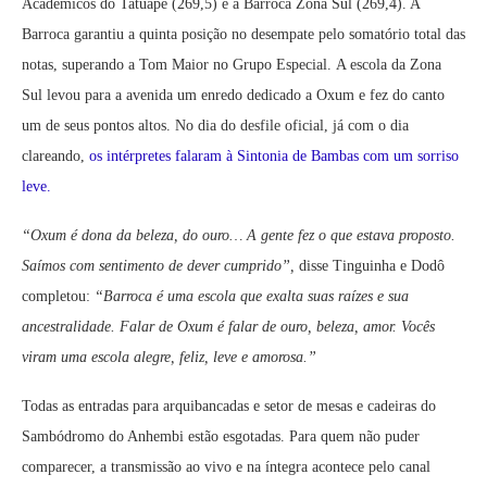
Acadêmicos do Tatuapé (269,5) e a Barroca Zona Sul (269,4). A
Barroca garantiu a quinta posição no desempate pelo somatório total das
notas, superando a Tom Maior no Grupo Especial.
A escola da Zona
Sul levou para a avenida um enredo dedicado a Oxum e fez do canto
um de seus pontos altos. No dia do desfile oficial, já com o dia
clareando,
os intérpretes falaram à Sintonia de Bambas com um sorriso
leve.
“Oxum é dona da beleza, do ouro… A gente fez o que estava proposto.
Saímos com sentimento de dever cumprido”,
disse Tinguinha e Dodô
completou:
“Barroca é uma escola que exalta suas raízes e sua
ancestralidade. Falar de Oxum é falar de ouro, beleza, amor. Vocês
viram uma escola alegre, feliz, leve e amorosa.”
Todas as entradas para arquibancadas e setor de mesas e cadeiras do
Sambódromo do Anhembi estão esgotadas. Para quem não puder
comparecer, a transmissão ao vivo e na íntegra acontece pelo canal