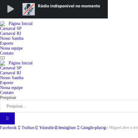
Página Inicial
Carnaval SP
Carnaval RJ
Nosso Samba
Esporte
Nossa equipe
Contato
Página Inicial
Carnaval SP
Carnaval RJ
Nosso Samba
Esporte
Nossa equipe
Contato
Pesquisar
Home
Carnaval SP
Unidos de São Miguel abre a noi
Facebook
Twitter
Youtube
Instagram
Google-plus-g