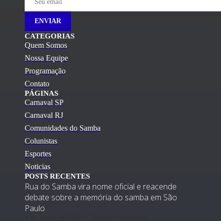
ENVIAR
CATEGORIAS
Quem Somos
Nossa Equipe
Programação
Contato
PÁGINAS
Carnaval SP
Carnaval RJ
Comunidades do Samba
Colunistas
Esportes
Noticias
POSTS RECENTES
Rua do Samba vira nome oficial e reacende
debate sobre a memória do samba em São
Paulo
1 de agosto de 2026
Nenhum comentário