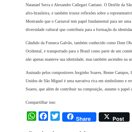
Natanael Serra e Alexandre Callegari Caetano. O Desfile da São
afro-brasileira, e também trouxe reflexões sobre a representativ
Mostrando que o Carnaval tem papel fundamental para ser uma p
diversidade cultural que contribuiu para a formação da identidad
Cândido da Fonseca Galvão, também conhecido como Dom Obá II 
Ocidental, e transportado para o Brasil como parte de um comé
não apenas manteve sua identidade, mas também ascendeu na soc
Assinado pelos compositores Jorginho Soares, Renne Campos, L
Unidos de São Miguel é uma narrativa rica em simbolismo e ress
Soares, que além de contribuir na composição, assume o papel d
Compartilhar isso:
WhatsApp
Facebook
Twitter
Share
Post