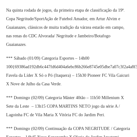
Na quinta rodada de jogos, da primeira etapa de classificação da 19ª.
Copa Negritude/SportAção de Futebol Amador, em Artur Alvim e
Guaianazes, clássicos de muita tradição da várzea estarão em campo,
nas renas do CDC Alvorada/ Negritude e Jambeiro/Botafogo
Guaianazes.
*** Sábado (01/09) Categoria Esportes – 14h00
100{69386ad192db6c447fd6d404a6ebc86b266e8745e05dbe7a07c3f2a4a8f
Favela da Líder X Só o Pó (Itaquera) – 15h30 Pioneer FC Vila Gaicuri
X Nove de Julho da Casa Verde.
*** Domingo (02/09) Categoria Máster 40tão – 11h50 Millenium X
Sete da Leste – 13h15 COPA MARTINS NETO jogo da série A /
Lagoinha FC de Vila Maria X Vitória FC do Jardim Peri.
*** Domingo (02/09) Continuação da COPA NEGRITUDE / Categoria