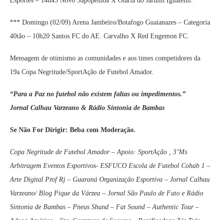
Esportes – 14h45 Novo Sapopemba X Olaria do Jardim Iguatemi.
*** Domingo (02/09) Arena Jambeiro/Botafogo Guaianazes – Categoria
40tão – 10h20 Santos FC do AE. Carvalho X Red Engemon FC.
Mensagem de otimismo as comunidades e aos times competidores da
19a Copa Negritude/SportAção de Futebol Amador.
“Para a Paz no futebol não existem faltas ou impedimentos.”
Jornal Calhau Varzeano & Rádio Sintonia de Bambas
Se Não For Dirigir: Beba com Moderação.
Copa Negritude de Futebol Amador – Apoio: SportAção , 3’Ms
Arbitragem Eventos Esportivos- ESFUCO Escola de Futebol Cohab 1 –
Arte Digital Prof Rj – Guaraná Organização Esportiva – Jornal Calhau
Varzeano/ Blog Pique da Várzea – Jornal São Paulo de Fato e Rádio
Sintonia de Bambas – Pneus Shund – Fat Sound – Authentic Tour –