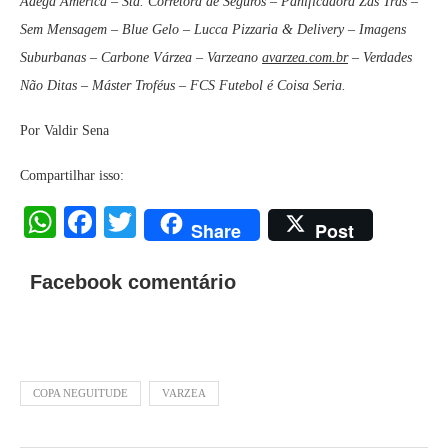
Adega América – Sta. Corretora de Seguros – Panificadora Zás Trás –
Sem Mensagem – Blue Gelo – Lucca Pizzaria & Delivery – Imagens
Suburbanas – Carbone Várzea – Varzeano
avarzea.com.br
– Verdades
Não Ditas – Máster Troféus – FCS Futebol é Coisa Seria.
Por Valdir Sena
Compartilhar isso:
WhatsApp
Facebook
Twitter
Share
Post
Facebook comentário
COPA NEGUITUDE
VARZEA