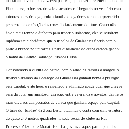
oficial do novo clube da várzea paulista, que deveria receber o nome do
Fluminense, o inesperado veio a acontecer. Chegando no vestiário com
minutos antes do jogo, toda a família e jogadores foram surpreendidos
pelo erro na confecção das cores do fardamento do time. Como não
havia mais tempo e dinheiro para trocar o uniforme, eles se reuniram
rapidamente e decidiram que o tricolor de Guaianases ficaria com o
preto e branco no uniforme e para diferenciar do clube carioca ganhou
o nome de Grêmio Botafogo Futebol Clube.
Consolidando a cultura do bairro, com o senso de família e amigos, o
futebol varzeano do Botafogo de Guaianases ganhou nome e prestígio
pela Capital, e até hoje, é respeitado e admirado aonde quer que chegue
para disputar um amistoso, um jogo entre veteranos e novatos, dentre os
mais diversos campeonatos de várzea que ganham espaço pela Capital.
O time do ‘fundão’ da Zona Leste, atualmente conta com uma estrutura
de quase 240 metros quadrados na sede social do clube na Rua
Professor Alexandre Monat, 166. Lá, jovens craques participam dos