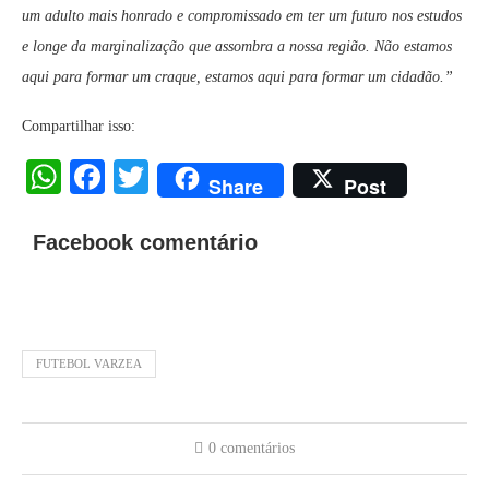
um adulto mais honrado e compromissado em ter um futuro nos estudos
e longe da marginalização que assombra a nossa região. Não estamos
aqui para formar um craque, estamos aqui para formar um cidadão.”
Compartilhar isso:
WhatsApp
Facebook
Twitter
Share
Post
Facebook comentário
FUTEBOL VARZEA
0 comentários