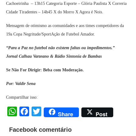
Cachoeirinha – 13h15 Categoria Esporte – Glória Paulista X Correria
Cidade Tiradentes – 14h45 X do Morro X Agora é Nois.
Mensagem de otimismo as comunidades e aos times competidores da
19a Copa Negritude/SportAção de Futebol Amador.
“Para a Paz no futebol não existem faltas ou impedimentos.”
Jornal Calhau Varzeano & Rádio Sintonia de Bambas
Se Não For Dirigir: Beba com Moderação.
Por: Valdir Sena
Compartilhar isso:
WhatsApp
Facebook
Twitter
Share
Post
Facebook comentário