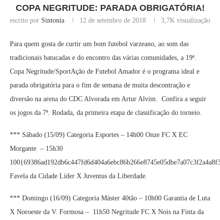
COPA NEGRITUDE: PARADA OBRIGATÓRIA!
escrito por
Sintonia
12 de setembro de 2018
3,7K
visualização
Para quem gosta de curtir um bom futebol varzeano, ao som das
tradicionais batucadas e do encontro das várias comunidades, a 19ª.
Copa Negritude/SportAção de Futebol Amador é o programa ideal e
parada obrigatória para o fim de semana de muita descontração e
diversão na arena do CDC Alvorada em Artur Alvim. Confira a seguir
os jogos da 7ª. Rodada, da primeira etapa de classificação do torneio.
*** Sábado (15/09) Categoria Esportes – 14h00 Onze FC X EC
Morgante – 15h30
100{69386ad192db6c447fd6d404a6ebc86b266e8745e05dbe7a07c3f2a4a8f
Favela da Cidade Líder X Juventus da Liberdade.
*** Domingo (16/09) Categoria Máster 40tão – 10h00 Garantia de Luta
X Noroeste da V. Formosa – 11h50 Negritude FC X Nois na Finta da