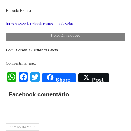
Entrada Franca
https://www.facebook.com/sambadavela/
Foto: Divulgação
Por: Carlos J Fernandes Neto
Compartilhar isso:
WhatsApp
Facebook
Twitter
Share
Post
Facebook comentário
SAMBA DA VELA