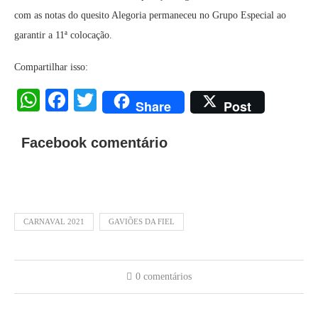
com as notas do quesito Alegoria permaneceu no Grupo Especial ao
garantir a 11ª colocação.
Compartilhar isso:
WhatsApp
Facebook
Twitter
Share
Post
Facebook comentário
CARNAVAL 2021
GAVIÕES DA FIEL
0 comentários