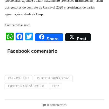
(Secretaria Adjunto) e Jadir Nascimento (Relações Institucionais), além
dos gestores do contrato de Carnaval 2020 e presidentes de várias
agremiações filiadas à Uesp.
Compartilhar isso:
WhatsApp
Facebook
Twitter
Share
Post
Facebook comentário
CARNAVAL 2021
PREFEITO BRUNO COVAS
PREFEITURA DE SÃO PAULO
UESP
0 comentários