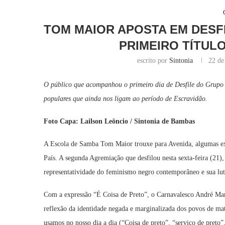
TOM MAIOR APOSTA EM DESF
PRIMEIRO TÍTUL
escrito por
Sintonia
22 de
O público que acompanhou o primeiro dia de Desfile do Grupo 
populares que ainda nos ligam ao período de Escravidão.
Foto Capa:
Lailson Leôncio / Sintonia de Bambas
A Escola de Samba Tom Maior trouxe para Avenida, algumas exp
País. A segunda Agremiação que desfilou nesta sexta-feira (21),
representatividade do feminismo negro contemporâneo e sua luta
Com a expressão “É Coisa de Preto”, o Carnavalesco André Mar
reflexão da identidade negada e marginalizada dos povos de mat
usamos no nosso dia a dia (“Coisa de preto”, “serviço de preto”