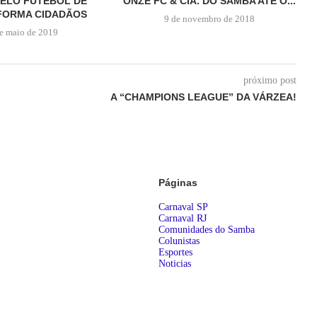
PELO FUTEBOL DE
ONZE FC & CIA. DO SAMBA ATÉ O...
FORMA CIDADÃOS
9 de novembro de 2018
e maio de 2019
próximo post
A “CHAMPIONS LEAGUE” DA VÁRZEA!
Páginas
Carnaval SP
Carnaval RJ
Comunidades do Samba
Colunistas
Esportes
Noticias