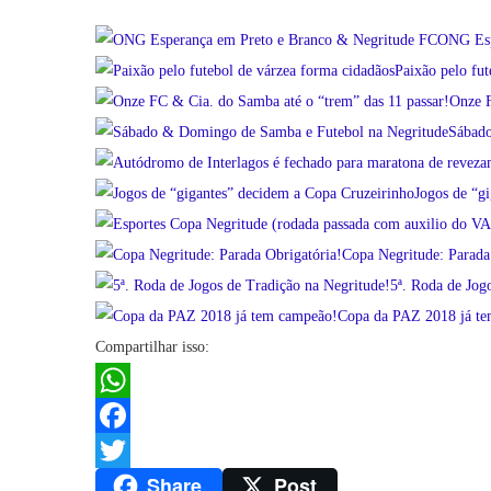
ONG Esp
Paixão pelo fut
Onze F
Sábado
Jogos de “g
Copa Negritude: Parada
5ª. Roda de Jog
Copa da PAZ 2018 já t
Compartilhar isso:
WhatsApp
Facebook
Share
Post
Twitter