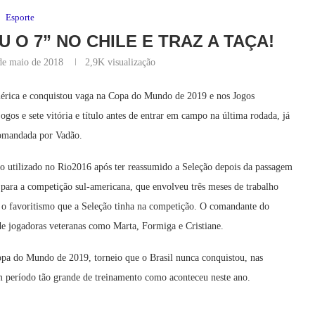
Esporte
 O 7” NO CHILE E TRAZ A TAÇA!
de maio de 2018
2,9K
visualização
mérica e conquistou vaga na Copa do Mundo de 2019 e nos Jogos
gos e sete vitória e título antes de entrar em campo na última rodada, já
 comandada por Vadão.
co utilizado no Rio2016 após ter reassumido a Seleção depois da passagem
ara a competição sul-americana, que envolveu três meses de trabalho
 o favoritismo que a Seleção tinha na competição. O comandante do
 de jogadoras veteranas como Marta, Formiga e Cristiane.
opa do Mundo de 2019, torneio que o Brasil nunca conquistou, nas
m período tão grande de treinamento como aconteceu neste ano.