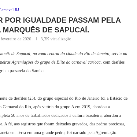
Carnaval RJ
R POR IGUALDADE PASSAM PELA
A MARQUÊS DE SAPUCAÍ.
 fevereiro de 2020
3,3K
visualização
rquês de Sapucaí, na zona central da cidade do Rio de Janeiro, serviu na
imeiras Agremiações do grupo de Elite do carnaval carioca
, com desfiles
gria a passarela do Samba.
ite de desfiles (23), do grupo especial do Rio de Janeiro foi a Estácio de
do Carnaval do Rio, após vitória do grupo A em 2019, abordou a
leta 50 anos de trabalhados dedicados à cultura brasileira, abordou a
e. A fé, aos registros que foram deixados gravados, das pedras preciosas,
laneta em Terra em uma grande pedra, foi narrado pela Agremiação.