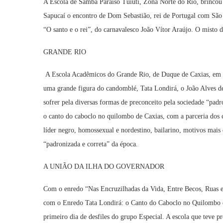
A Escola de Samba Paraíso Tuiuti, Zona Norte do Rio, brincou 
Sapucaí o encontro de Dom Sebastião, rei de Portugal com São
“O santo e o rei”, do carnavalesco João Vítor Araújo. O misto
GRANDE RIO
A Escola Acadêmicos do Grande Rio, de Duque de Caxias, em bu
uma grande figura do candomblé, Tata Londirá, o João Alves de 
sofrer pela diversas formas de preconceito pela sociedade “pa
o canto do caboclo no quilombo de Caxias, com a parceria do
líder negro, homossexual e nordestino, bailarino, motivos mais 
“padronizada e correta” da época.
A UNIÃO DA ILHA DO GOVERNADOR
Com o enredo “Nas Encruzilhadas da Vida, Entre Becos, Ruas e
com o Enredo Tata Londirá: o Canto do Caboclo no Quilombo 
primeiro dia de desfiles do grupo Especial. A escola que teve 