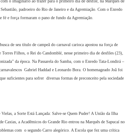
com o imaginário ao trazer para o primeiro dia de desfile, na Marquês de
 Sebastião, padroeiro do Rio de Janeiro e da Agremiação. Com o Enredo
 de fé e força formaram o pano de fundo da Agremiação.
sca de seu título de campeã do carnaval carioca apostou na força de
Torres Filhos, o Rei do Candomblé, nesse primeiro dia de desfiles (23),
dronizada” da época. Na Passarela do Samba, com o Enredo Tata-Londirá –
s carnavalescos Gabriel Haddad e Leonardo Bora. O homenageado Joã foi
que suficientes para sofrer diversas formas de preconceito pela sociedade
 Vielas, a Sorte Está Lançada: Salve-se Quem Puder! A União da Ilha
de Caxias, a Acadêmicos do Grande Rio entrou na Marquês de Sapucaí no
problemas com o segundo Carro alegórico. A Escola que fez uma crítica