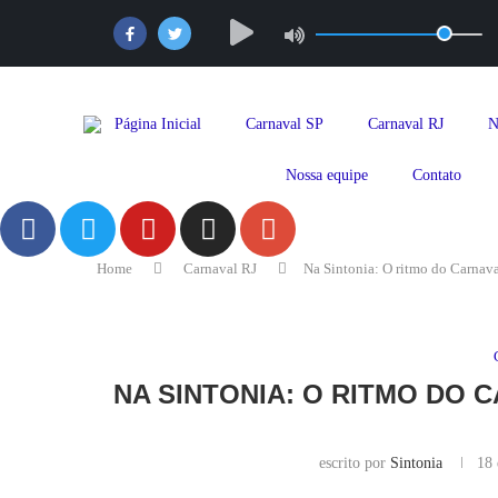
Página Inicial
Carnaval SP
Carnaval RJ
N
Nossa equipe
Contato
Home
Carnaval RJ
Na Sintonia: O ritmo do Carnava
NA SINTONIA: O RITMO DO
escrito por
Sintonia
18 