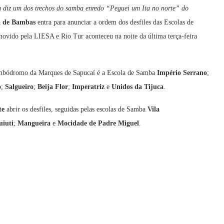
m diz um dos trechos do samba enredo “Peguei um Ita no norte” do
a de Bambas
entra para anunciar a ordem dos desfiles das Escolas de
ovido pela LIESA e Rio Tur aconteceu na noite da última terça-feira
ambódromo da Marques de Sapucaí é a Escola de Samba
Império Serrano
;
o
;
Salgueiro
;
Beija Flor
;
Imperatriz
e
Unidos da Tijuca
.
te
abrir os desfiles, seguidas pelas escolas de Samba
Vila
uiuti
;
Mangueira
e
Mocidade de Padre Miguel
.