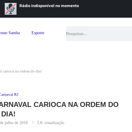
osso Samba
Esporte
l carioca na ordem do dia!
Carnaval RJ
 CARNAVAL CARIOCA NA ORDEM DO
DIA!
de julho de 2018
3,K
visualização