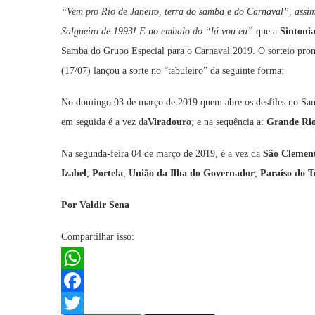
“Vem pro Rio de Janeiro, terra do samba e do Carnaval”, assi
Salgueiro de 1993! E no embalo do “lá vou eu”
que a
Sintoni
Samba do Grupo Especial para o Carnaval 2019. O sorteio prom
(17/07) lançou a sorte no “tabuleiro” da seguinte forma:
No domingo 03 de março de 2019 quem abre os desfiles no S
em seguida é a vez da
Viradouro
; e na sequência a:
Grande Ri
Na segunda-feira 04 de março de 2019, é a vez da
São Clemen
Izabel
;
Portela
;
União da Ilha do Governador
;
Paraíso do T
Por Valdir Sena
Compartilhar isso:
WhatsApp
Facebook