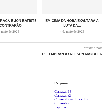
ARACÁ E JON BATISTE
EM CIMA DA HORA EXALTARÁ A
CONTRARÃO...
LUTA DA...
e maio de 2023
4 de maio de 2023
próximo post
RELEMBRANDO NELSON MANDELA
Páginas
Carnaval SP
Carnaval RJ
Comunidades do Samba
Colunistas
Esportes